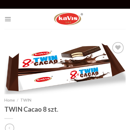
Skip
to
content
Add to
wishlist
Home
/
TWIN
TWIN Cacao 8 szt.