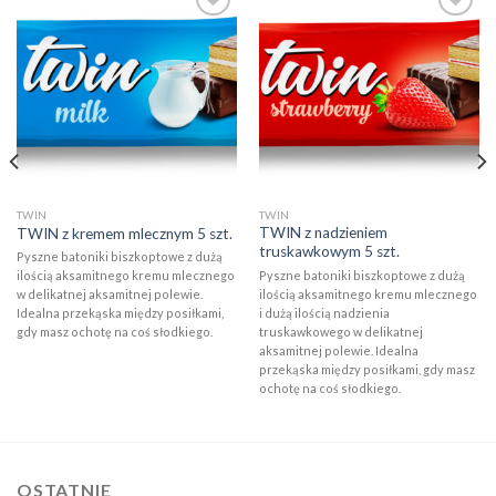
Add to
Add to
wishlist
wishlist
TWIN
TWIN
TWIN z nadzieniem
TWIN z kremem mlecznym 5 szt.
truskawkowym 5 szt.
Pyszne batoniki biszkoptowe z dużą
Pyszne batoniki biszkoptowe z dużą
ilością aksamitnego kremu mlecznego
ilością aksamitnego kremu mlecznego
w delikatnej aksamitnej polewie.
i dużą ilością nadzienia
Idealna przekąska między posiłkami,
truskawkowego w delikatnej
gdy masz ochotę na coś słodkiego.
aksamitnej polewie. Idealna
przekąska między posiłkami, gdy masz
ochotę na coś słodkiego.
OSTATNIE