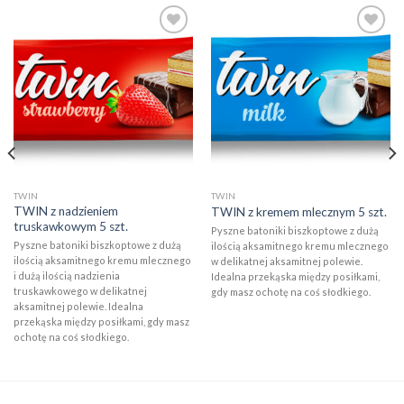
Add to
Add to
wishlist
wishlist
TWIN
TWIN
TWIN z nadzieniem
TWIN z kremem mlecznym 5 szt.
truskawkowym 5 szt.
Pyszne batoniki biszkoptowe z dużą
Pyszne batoniki biszkoptowe z dużą
ilością aksamitnego kremu mlecznego
ilością aksamitnego kremu mlecznego
w delikatnej aksamitnej polewie.
i dużą ilością nadzienia
Idealna przekąska między posiłkami,
truskawkowego w delikatnej
gdy masz ochotę na coś słodkiego.
aksamitnej polewie. Idealna
przekąska między posiłkami, gdy masz
ochotę na coś słodkiego.