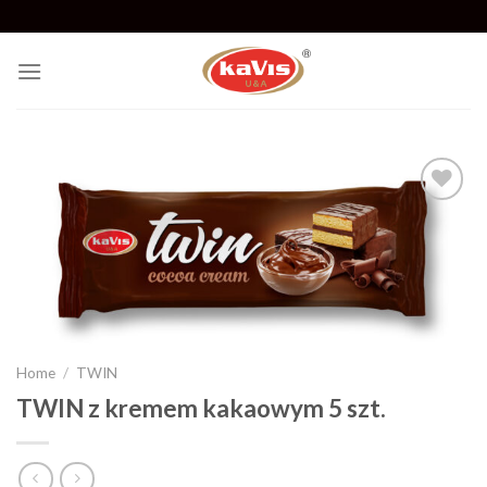
Skip
to
content
Add to
wishlist
Home
/
TWIN
TWIN z kremem kakaowym 5 szt.