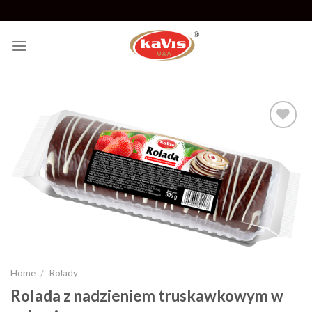
Skip
to
content
Add to
wishlist
Home
/
Rolady
Rolada z nadzieniem truskawkowym w