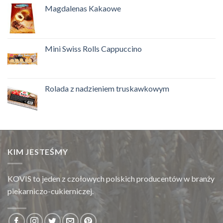
Magdalenas Kakaowe
Mini Swiss Rolls Cappuccino
Rolada z nadzieniem truskawkowym
KIM JESTEŚMY
KOVIS to jeden z czołowych polskich producentów w branży
piekarniczo-cukierniczej.