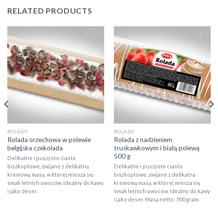
RELATED PRODUCTS
Add to
Add to
wishlist
wishlist
ROLADY
ROLADY
Rolada orzechowa w polewie
Rolada z nadzieniem
belgijska czekolada
truskawkowym i białą polewą
500 g
Delikatne i puszyste ciasto
biszkoptowe, zwijane z delikatną
Delikatne i puszyste ciasto
kremową masą, w której miesza się
biszkoptowe, zwijane z delikatną
smak letnich owoców. Idealny do kawy
kremową masą, w której miesza się
i jako deser.
smak letnich owoców. Idealny do kawy
i jako deser. Masa netto: 500 gram.