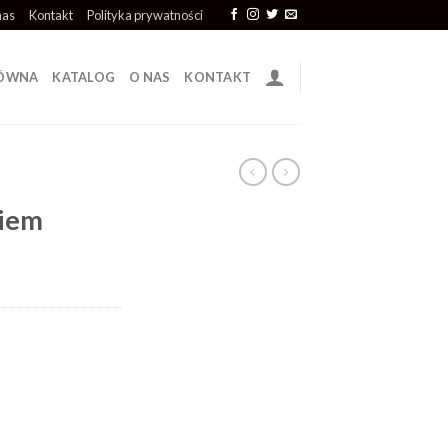
nas
Kontakt
Polityka prywatności
ŁÓWNA
KATALOG
O NAS
KONTAKT
niem