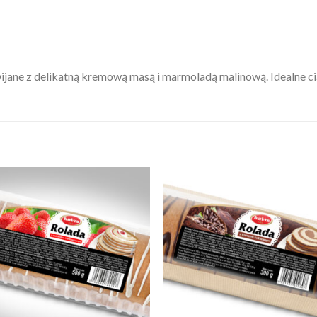
wijane z delikatną kremową masą i marmoladą malinową. Idealne ci
Add to
Add
wishlist
wishl