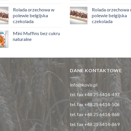
Rolada orzechowa w
Rolada orzechowa
polewie belgijska
polewie belgijska
czekolada
czekolada
Mini Muffins bez cukru
naturalne
DANE KONTAKTOWE
info@kovis.pl
tel. fax +48 25 6414-497
tel. fax +48 25 6414-506
tel. fax +48 25 6414-868
tel. fax +48 25 6414-869