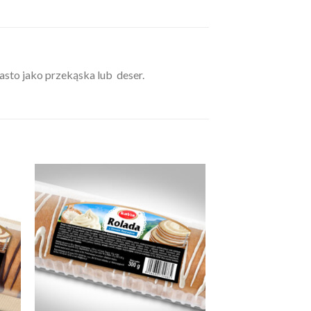
asto jako przekąska lub deser.
 to
Add to
ist
wishlist