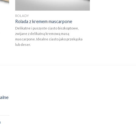
ROLADY
Rolada z kremem mascarpone
Delikatne i puszyste ciasto biszkoptowe,
i
zwijane z delikatną kremową masą
mascarpone. Idealne ciasto jako przekąska
lub deser.
alne
a