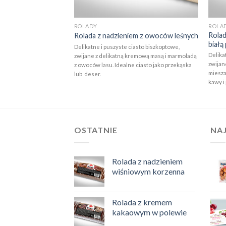
ROLADY
ROLA
Rolad
orzechowym
Rolada z nadzieniem z owoców leśnych
białą
iasto biszkoptowe,
Delikatne i puszyste ciasto biszkoptowe,
Delika
remową masą orzechową.
zwijane z delikatną kremową masą i marmoladą
zwijan
ekąska lub deser.
z owoców lasu. Idealne ciasto jako przekąska
miesza
lub deser.
kawy i
OSTATNIE
NA
Rolada z nadzieniem
wiśniowym korzenna
Rolada z kremem
kakaowym w polewie