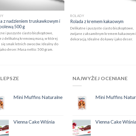
DY
ROLADY
a z nadzieniem truskawkowym i
Rolada z kremem kakaowym
 polewą 500 g
Delikatne i puszyste ciasto biszkoptowe,
tne i puszyste ciasto biszkoptowe,
zwijane z aksamitnym kremem kakaowym 
e z delikatną kremową masą, w której
dekoracją. Idealne do kawy i jako deser.
 się smak letnich owoców. Idealny do
 jako deser. Masa netto: 500 gram.
JLEPSZE
NAJWYŻEJ OCENIANE
Mini Muffins Naturalne
Mini Muffins Natur
Vienna Cake Wiśnia
Vienna Cake Wiśni