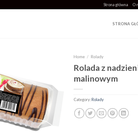
Strona główna
O 
STRONA G
Home
/
Rolady
Rolada z nadzie
Add to
malinowym
wishlist
Category:
Rolady