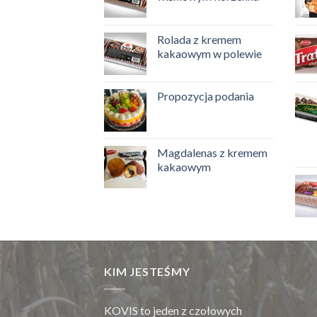
Rolada z kremem
kakaowym w polewie
Propozycja podania
Magdalenas z kremem
kakaowym
KIM JESTEŚMY
KOVIS to jeden z czołowych