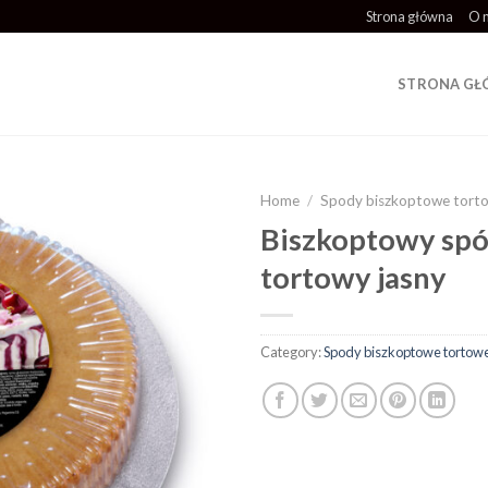
Strona główna
O 
STRONA G
Home
/
Spody biszkoptowe tort
Biszkoptowy sp
Add to
tortowy jasny
wishlist
Category:
Spody biszkoptowe tortow