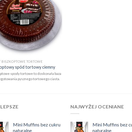
Add to
wishlist
Y BISZKOPTOWE TORTOWE
koptowy spód tortowy ciemny
ptowe spody tortowe to doskonała baza
ygotowania pysznego tortowego ciasta.
JLEPSZE
NAJWYŻEJ OCENIANE
Mini Muffins bez cukru
Mini Muffins bez c
naturalne
naturalne