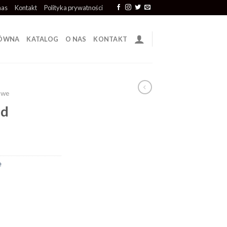
nas
Kontakt
Polityka prywatności
ŁÓWNA
KATALOG
O NAS
KONTAKT
owe
ód
e