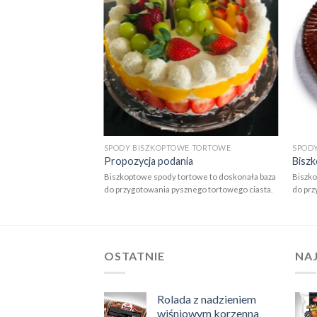
Add to
wishlist
SPODY BISZKOPTOWE TORTOWE
SPOD
Propozycja podania
Bisz
Biszkoptowe spody tortowe to doskonała baza
Biszko
do przygotowania pysznego tortowego ciasta.
do prz
OSTATNIE
NA
Rolada z nadzieniem
wiśniowym korzenna