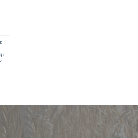
z
 i
w