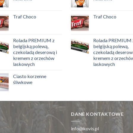
Traf Choco
Traf Choco
Rolada PREMIUM z
Rolada PREMIUM 
belgijską polewą,
belgijską polewą,
czekoladą deserową i
czekoladą deserową
kremem z orzechów
kremem z orzechó
laskowych
laskowych
Ciasto korzenne
śliwkowe
DANE KONTAKTOWE
info@kovis.pl