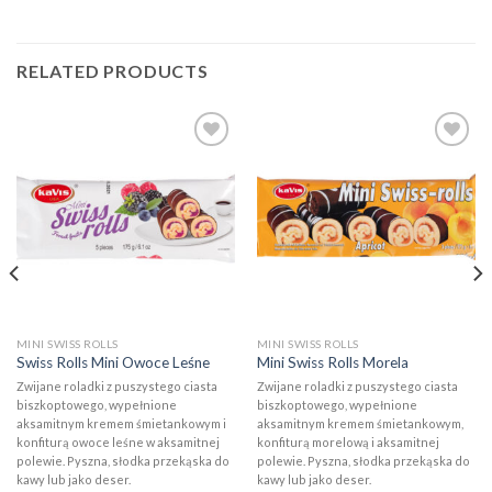
RELATED PRODUCTS
Add to
Add to
wishlist
wishlist
MINI SWISS ROLLS
MINI SWISS ROLLS
Swiss Rolls Mini Owoce Leśne
Mini Swiss Rolls Morela
Zwijane roladki z puszystego ciasta
Zwijane roladki z puszystego ciasta
biszkoptowego, wypełnione
biszkoptowego, wypełnione
aksamitnym kremem śmietankowym i
aksamitnym kremem śmietankowym,
konfiturą owoce leśne w aksamitnej
konfiturą morelową i aksamitnej
polewie. Pyszna, słodka przekąska do
polewie. Pyszna, słodka przekąska do
kawy lub jako deser.
kawy lub jako deser.