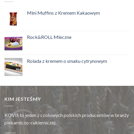
Mini Muffins z Kremem Kakaowym
Rock&ROLL Mleczne
Rolada z kremem o smaku cytrynowym
KIM JESTEŚMY
KOVIS to jeden z czołowych polskich producentów w branży
piekarniczo-cukierniczej.