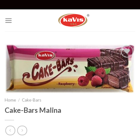
Skip
to
content
Add to
wishlist
Home
/
Cake-Bars
Cake-Bars Malina