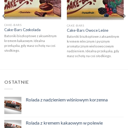
Add to
Add to
wishlist
wishlist
CAKE-BARS
CAKE-BARS
Cake-Bars Czekolada
Cake-Bars Owoce Leśne
Batoniki biszkoptowe z aksamitnym
Batoniki biszkoptowe z aksamitnym
kremem kakaowym. Idealna
kremem mlecznym i pysznym
przekąska, gdy masz ochotę na coś
aromatycznym wieloowocowym
słodkiego.
nadzieniem. Idealna przekąska, gdy
masz ochotę na coś słodkiego.
OSTATNIE
Rolada z nadzieniem wiśniowym korzenna
Rolada z kremem kakaowym w polewie