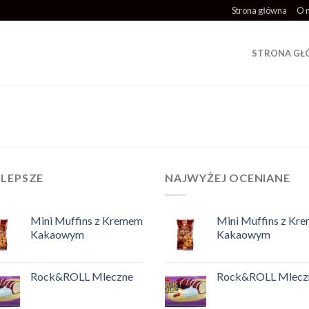
Strona główna
O 
STRONA G
JLEPSZE
NAJWYŻEJ OCENIANE
Mini Muffins z Kremem
Mini Muffins z Kr
Kakaowym
Kakaowym
Rock&ROLL Mleczne
Rock&ROLL Mlecz