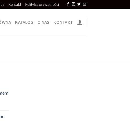
nas
Kontakt
Polityka prywatności
ŁÓWNA
KATALOG
O NAS
KONTAKT
emem
ne