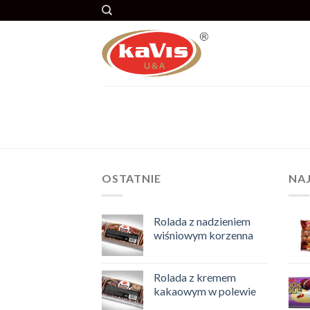
Skip
to
content
OSTATNIE
NA
Rolada z nadzieniem
wiśniowym korzenna
Rolada z kremem
kakaowym w polewie