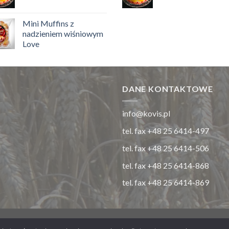
Mini Muffins z
nadzieniem wiśniowym
Love
DANE KONTAKTOWE
info@kovis.pl
tel. fax +48 25 6414-497
tel. fax +48 25 6414-506
tel. fax +48 25 6414-868
tel. fax +48 25 6414-869
STRONA GŁÓWNA
O NAS
KONTAKT
POLITYKA PRYWATNOŚCI