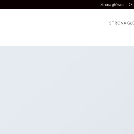
Strona główna
O 
STRONA G