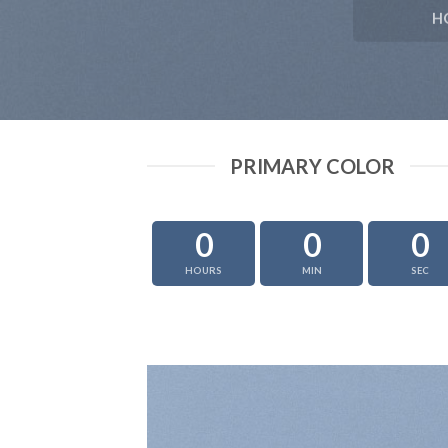
H
PRIMARY COLOR
0
0
0
HOURS
MIN
SEC