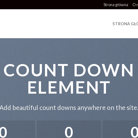
Strona główna
O 
STRONA G
COUNT DOWN
ELEMENT
Add beautiful count downs anywhere on the site
0
0