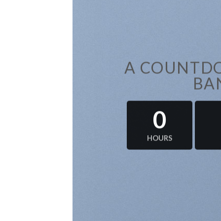
A COUNTDO
BA
0
HOURS