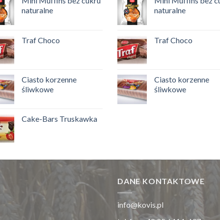
Mini Muffins bez cukru
Mini Muffins bez c
naturalne
naturalne
Traf Choco
Traf Choco
Ciasto korzenne
Ciasto korzenne
śliwkowe
śliwkowe
Cake-Bars Truskawka
DANE KONTAKTOWE
info@kovis.pl