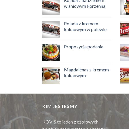
Rolada z nadzieniem
wiśniowym korzenna
Rolada z kremem
kakaowym w polewie
Propozycja podania
Magdalenas z kremem
kakaowym
KIM JESTEŚMY
KOVIS to jeden z czołowych
polskich producentów w branży