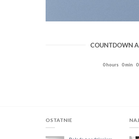
COUNTDOWN AS
0
hours
0
min
0
OSTATNIE
NA