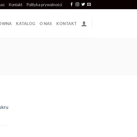
nas
Kontakt
Polityka prywatności
ŁÓWNA
KATALOG
O NAS
KONTAKT
ukru