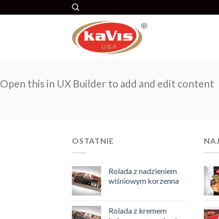
Skip
to
content
Open this in UX Builder to add and edit content
OSTATNIE
NA
Rolada z nadzieniem
wiśniowym korzenna
Rolada z kremem