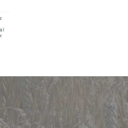
z
 i
w