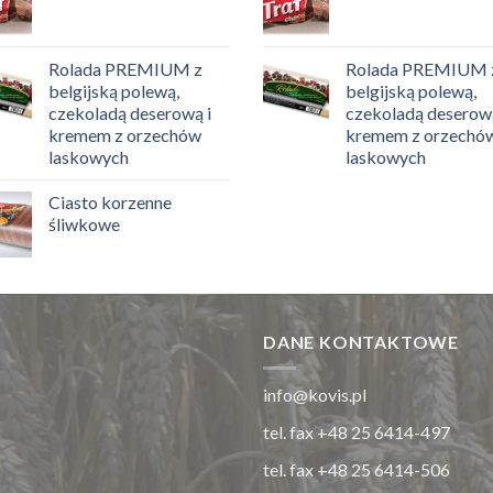
Rolada PREMIUM z
Rolada PREMIUM 
belgijską polewą,
belgijską polewą,
czekoladą deserową i
czekoladą deserową
kremem z orzechów
kremem z orzechó
laskowych
laskowych
Ciasto korzenne
śliwkowe
DANE KONTAKTOWE
info@kovis.pl
tel. fax +48 25 6414-497
tel. fax +48 25 6414-506